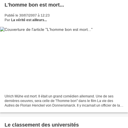
L'homme bon est mort...
Publié le 30/07/2007 à 12:23
Par
La vérité est ailleurs...
Ulrich Mühe est mort. Il était un grand comédien allemand. Une de ses
dernières oeuvres, sera celle de "l'homme bon" dans le film La vie des
Autres de Florian Henckel von Donnersmarck. Il y incarnait un officier de la
Stasi (l'ex-police politique de la...
Le classement des universités