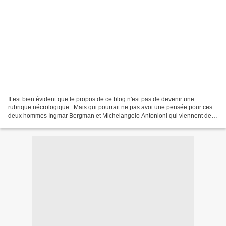
Il est bien évident que le propos de ce blog n'est pas de devenir une
rubrique nécrologique...Mais qui pourrait ne pas avoi une pensée pour ces
deux hommes Ingmar Bergman et Michelangelo Antonioni qui viennent de
quitter notre planète, tous les deux le...