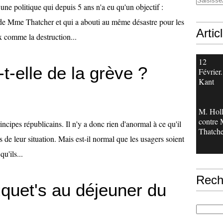
une politique qui depuis 5 ans n'a eu qu'un objectif :
 de Mme Thatcher et qui a abouti au même désastre pour les
Artic
ix comme la destruction...
12
t-elle de la grève ?
Février.
Kant
M. Hol
contre
incipes républicains. Il n'y a donc rien d'anormal à ce qu'il
Thatche
s de leur situation. Mais est-il normal que les usagers soient
u'ils...
Rech
quet's au déjeuner du