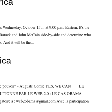
ica
his Wednesday, October 15th, at 9:00 p.m. Eastern. It's the
ee Barack and John McCain side-by-side and determine who
. And it will be the...
ica
n de pouvoir" - Auguste Comte YES, WE CAN ___ LE
TIONNE PAR LE WEB 2.0 : LE CAS OBAMA
obligatoire à : web2obama@gmail.com Avec la participation