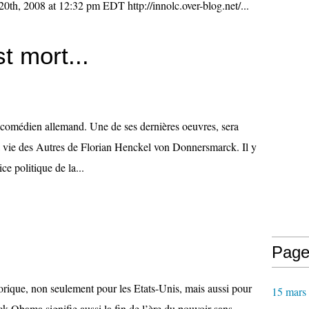
th, 2008 at 12:32 pm EDT http://innolc.over-blog.net/...
 mort...
d comédien allemand. Une de ses dernières oeuvres, sera
a vie des Autres de Florian Henckel von Donnersmarck. Il y
ice politique de la...
Page
ue, non seulement pour les Etats-Unis, mais aussi pour
15 mars
ck Obama signifie aussi la fin de l’ère du pouvoir sans