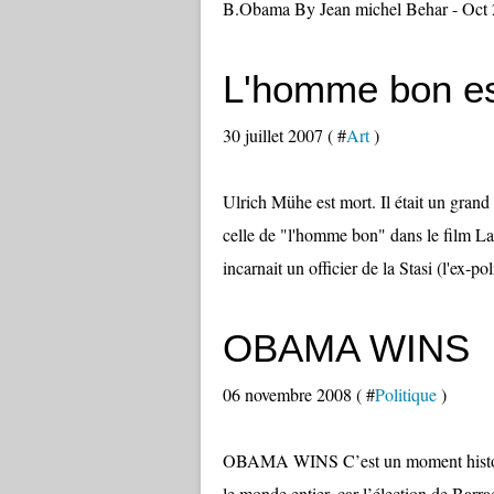
B.Obama By Jean michel Behar - Oct 20
L'homme bon est
30 juillet 2007 ( #
Art
)
Ulrich Mühe est mort. Il était un gran
celle de "l'homme bon" dans le film L
incarnait un officier de la Stasi (l'ex-pol
OBAMA WINS
06 novembre 2008 ( #
Politique
)
OBAMA WINS C’est un moment historiq
le monde entier, car l’élection de Barra