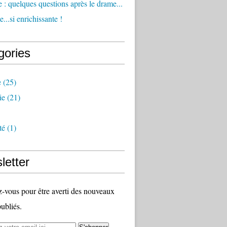
 : quelques questions après le drame...
...si enrichissante !
gories
e
(25)
ie
(21)
té
(1)
letter
vous pour être averti des nouveaux
publiés.