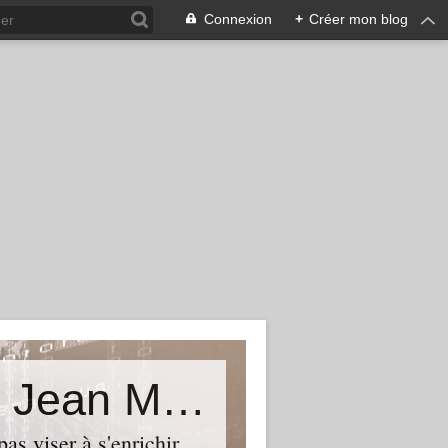
Connexion
+
Créer mon blog
La vérité est ailleurs...Le blog de Jean Michel Béhar
as viser à s'enrichir