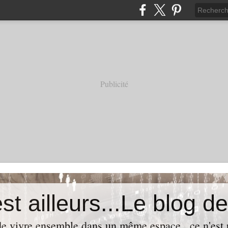
Publicité
t de vivre ensemble dans un même espace...ce n'est p