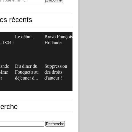
les récents
Le début...
Bravo François
..1804 :
Hollande
lande
Du diner du
Suppression
 Mme
Fouquet's au
des droits
r
déjeuner d...
d'auteur !
erche