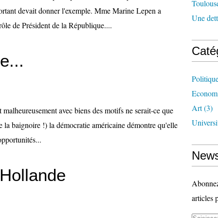
Toulouse
-sortant devait donner l'exemple. Mme Marine Lepen a
Une dette
rôle de Président de la République....
Caté
e...
Politiqu
Econom
Art
(3)
t malheureusement avec biens des motifs ne serait-ce que
Universi
 de la baignoire !) la démocratie américaine démontre qu'elle
opportunités...
News
 Hollande
Abonnez-
articles 