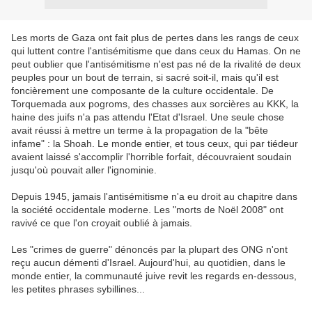
Les morts de Gaza ont fait plus de pertes dans les rangs de ceux
qui luttent contre l'antisémitisme que dans ceux du Hamas. On ne
peut oublier que l'antisémitisme n'est pas né de la rivalité de deux
peuples pour un bout de terrain, si sacré soit-il, mais qu'il est
foncièrement une composante de la culture occidentale. De
Torquemada aux pogroms, des chasses aux sorcières au KKK, la
haine des juifs n'a pas attendu l'Etat d'Israel. Une seule chose
avait réussi à mettre un terme à la propagation de la "bête
infame" : la Shoah. Le monde entier, et tous ceux, qui par tiédeur
avaient laissé s'accomplir l'horrible forfait, découvraient soudain
jusqu'où pouvait aller l'ignominie.
Depuis 1945, jamais l'antisémitisme n'a eu droit au chapitre dans
la société occidentale moderne. Les "morts de Noël 2008" ont
ravivé ce que l'on croyait oublié à jamais.
Les "crimes de guerre" dénoncés par la plupart des ONG n'ont
reçu aucun démenti d'Israel. Aujourd'hui, au quotidien, dans le
monde entier, la communauté juive revit les regards en-dessous,
les petites phrases sybillines...