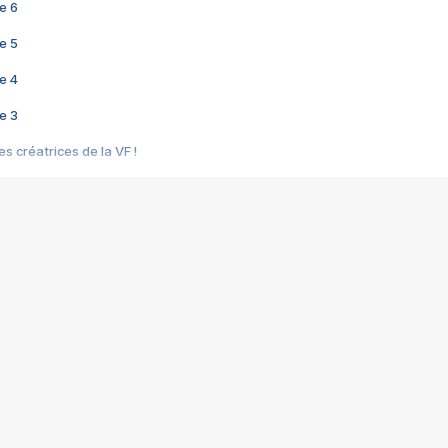
e 6
e 5
e 4
e 3
s créatrices de la VF !
e 2
e 1
e Mektoub My Love arrive enfin ! Rencontre avec Shaïn Boumedine et Sal
i : après Toni en famille
elle réalise le bouleversant Dites lui que je l'aime
ais ! Rencontre autour de Vie privée de Rebecca Zlotowski
 de Marguerite, Grave... Rencontre avec Ella Rumpf
 Les Rêveurs, un film intime sur la santé mentale