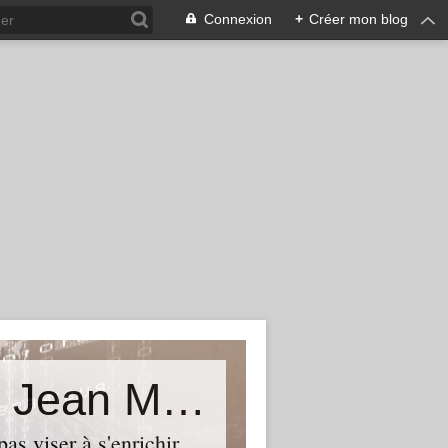
Connexion
+
Créer mon blog
La vérité est ailleurs...Le blog de Jean Michel Béhar
as viser à s'enrichir