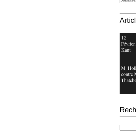
Artic
12
Février.
Kant
M. Hol
contre
Thatche
Rech