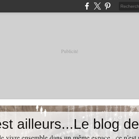
Publicité
t de vivre ensemble dans un même espace...ce n'est p