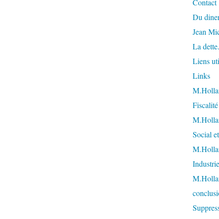
Contact
Du diner
Jean Mi
La dette
Liens uti
Links
M.Hollan
Fiscalit
M.Hollan
Social et
M.Hollan
Industri
M.Holla
conclusi
Suppress