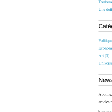
Toulouse
Une dette
Caté
Politiqu
Econom
Art
(3)
Universi
News
Abonnez-
articles 