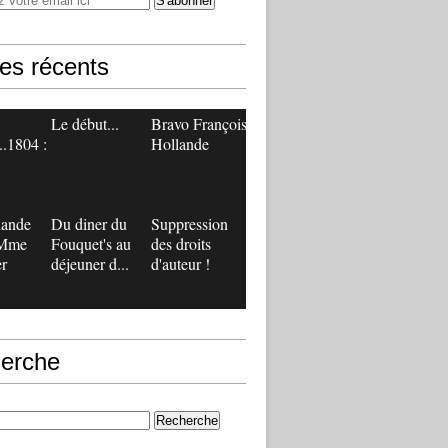
les récents
Le début...
Bravo François
..1804 :
Hollande
lande
Du diner du
Suppression
 Mme
Fouquet's au
des droits
r
déjeuner d...
d'auteur !
erche