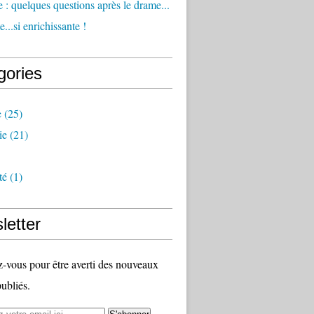
 : quelques questions après le drame...
...si enrichissante !
gories
e
(25)
ie
(21)
té
(1)
letter
vous pour être averti des nouveaux
publiés.