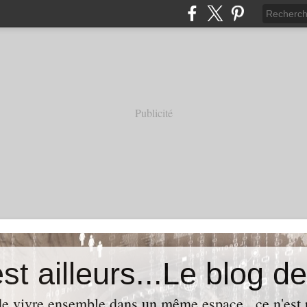
Publicité
t de vivre ensemble dans un même espace...ce n'est p