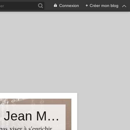
Connexion
+
Créer mon blog
La vérité est ailleurs...Le blog de Jean Michel Béhar
as viser à s'enrichir