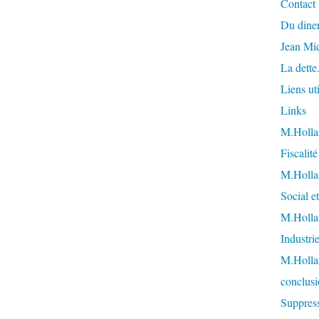
Contact
Du diner
Jean Mi
La dette
Liens uti
Links
M.Hollan
Fiscalit
M.Hollan
Social et
M.Hollan
Industri
M.Holla
conclusi
Suppress