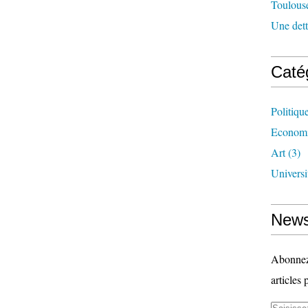
Toulouse
Une dette
Caté
Politiqu
Econom
Art
(3)
Universi
News
Abonnez-
articles 