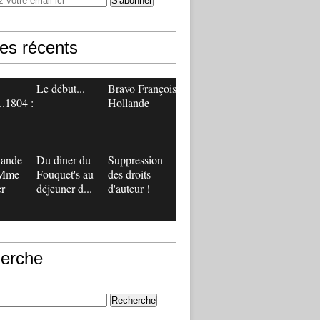
les récents
Le début...
Bravo François
..1804 :
Hollande
lande
Du diner du
Suppression
 Mme
Fouquet's au
des droits
r
déjeuner d...
d'auteur !
erche