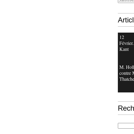
Artic
12
Février.
Kant
M. Hol
contre
Thatche
Rech