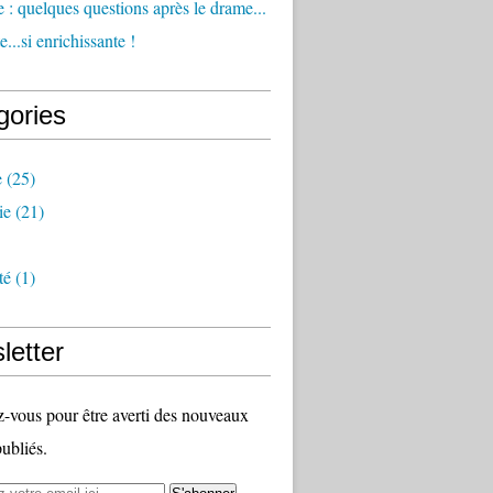
 : quelques questions après le drame...
...si enrichissante !
gories
e
(25)
ie
(21)
té
(1)
letter
vous pour être averti des nouveaux
publiés.