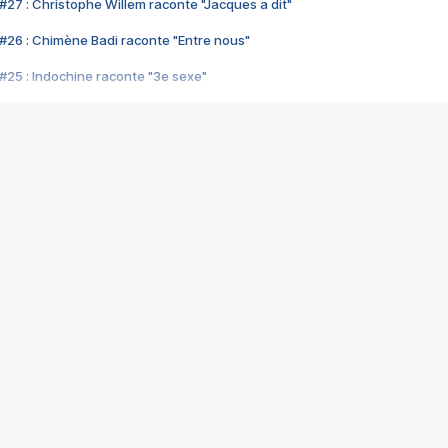
#27 : Christophe Willem raconte "Jacques a dit"
#26 : Chimène Badi raconte "Entre nous"
#25 : Indochine raconte "3e sexe"
#24 : Zaho raconte "C'est chelou"
#23 : Patrick Bruel raconte "Au café des délices"
#22 : Kyo raconte "Le chemin"
#21 : Nolwenn Leroy raconte "Cassé"
#20 : Patrick Hernandez raconte "Born to be alive"
#19 : Lorie raconte "Près de moi"
#18 : Michael Jones raconte "A nos actes manqués" (avec Jean-Jacque
#17 : Khaled raconte "Aïcha"
#16 : Corneille raconte "Parce qu'on vient de loin"
#15 : Indochine raconte "L'aventurier"