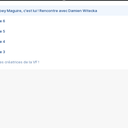
bey Maguire, c'est lui ! Rencontre avec Damien Witecka
e 6
e 5
e 4
e 3
s créatrices de la VF !
e 2
e 1
e Mektoub My Love arrive enfin ! Rencontre avec Shaïn Boumedine et Sal
i : après Toni en famille
elle réalise le bouleversant Dites lui que je l'aime
ais ! Rencontre autour de Vie privée de Rebecca Zlotowski