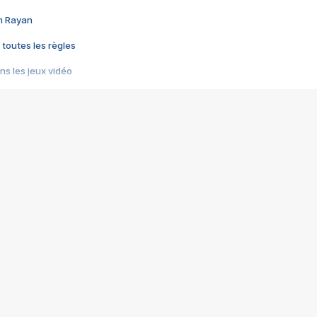
im Rayan
 toutes les règles
s les jeux vidéo
us choquant de Rockstar ? - Le scandale BULLY
e plus moche de Steam
du RÊVE tourne au CAUCHEMAR
pendant 8 heures
it… à tort
umiliés par un jeu vidéo
ire - Final Fantasy 8
ti un empire - Age of Empires
story DOFUS