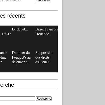
les récents
Le début...
Bravo François
..1804 :
Hollande
lande
Du diner du
Suppression
 Mme
Fouquet's au
des droits
r
déjeuner d...
d'auteur !
erche