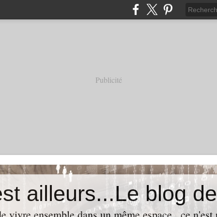
Publicité
t de vivre ensemble dans un même espace...ce n'est p