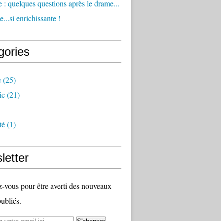
 : quelques questions après le drame...
...si enrichissante !
gories
e
(25)
ie
(21)
té
(1)
letter
vous pour être averti des nouveaux
publiés.