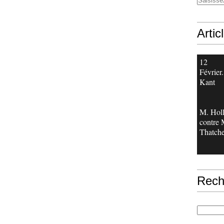
Artic
12
Février.
Kant
M. Hol
contre
Thatche
Rech