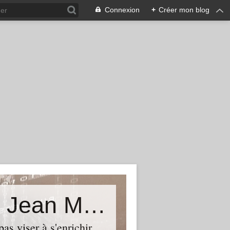
Connexion
+
Créer mon blog
La vérité est ailleurs...Le blog de Jean Michel Béhar
as viser à s'enrichir