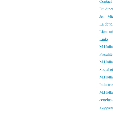
Contact
Du diner
Jean Mi
La dette
Liens uti
Links
M.Hollan
Fiscalit
M.Hollan
Social et
M.Hollan
Industri
M.Holla
conclusi
Suppress