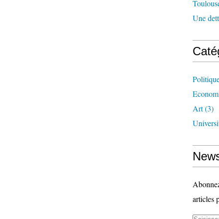
Toulouse
Une dette
Caté
Politiqu
Econom
Art
(3)
Universi
News
Abonnez-
articles 