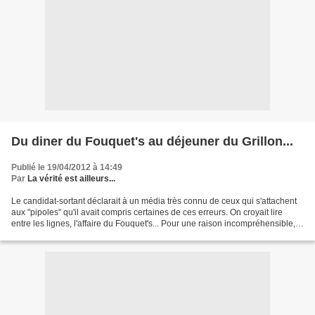
Du diner du Fouquet's au déjeuner du Grillon...
Publié le 19/04/2012 à 14:49
Par
La vérité est ailleurs...
Le candidat-sortant déclarait à un média très connu de ceux qui s'attachent
aux "pipoles" qu'il avait compris certaines de ces erreurs. On croyait lire
entre les lignes, l'affaire du Fouquet's... Pour une raison incompréhensible, il
vient de refaire la...