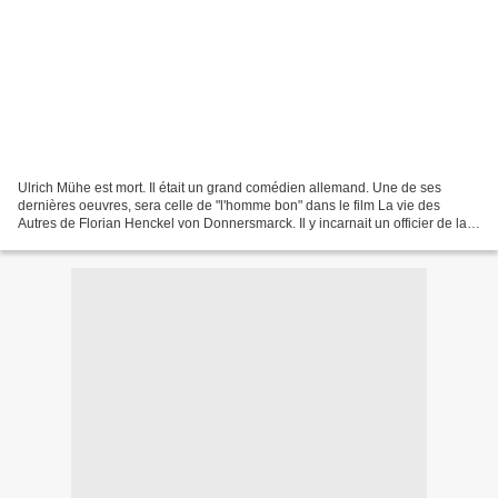
Ulrich Mühe est mort. Il était un grand comédien allemand. Une de ses
dernières oeuvres, sera celle de "l'homme bon" dans le film La vie des
Autres de Florian Henckel von Donnersmarck. Il y incarnait un officier de la
Stasi (l'ex-police politique de la...