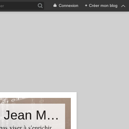
Connexion
+
Créer mon blog
La vérité est ailleurs...Le blog de Jean Michel Béhar
as viser à s'enrichir