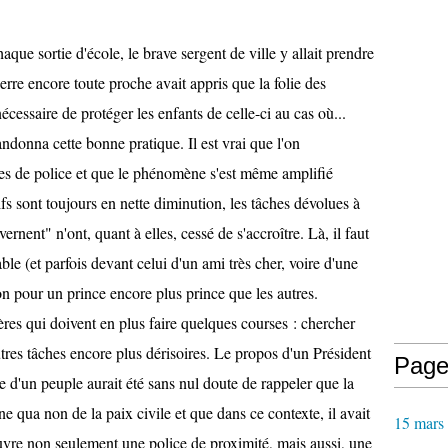
aque sortie d'école, le brave sergent de ville y allait prendre
erre encore toute proche avait appris que la folie des
écessaire de protéger les enfants de celle-ci au cas où...
donna cette bonne pratique. Il est vrai que l'on
s de police et que le phénomène s'est même amplifié
ctifs sont toujours en nette diminution, les tâches dévolues à
rnent" n'ont, quant à elles, cessé de s'accroître. Là, il faut
le (et parfois devant celui d'un ami très cher, voire d'une
gon pour un prince encore plus prince que les autres.
ères qui doivent en plus faire quelques courses : chercher
utres tâches encore plus dérisoires. Le propos d'un Président
Page
e d'un peuple aurait été sans nul doute de rappeler que la
ne qua non de la paix civile et que dans ce contexte, il avait
15 mars
vre non seulement une police de proximité, mais aussi, une