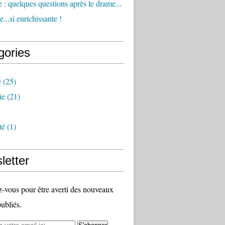
 : quelques questions après le drame...
...si enrichissante !
gories
e
(25)
ie
(21)
té
(1)
letter
vous pour être averti des nouveaux
publiés.