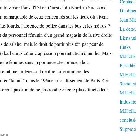
Contact
hui traverser Paris d'Est en Ouest et du Nord au Sud sans
Du diner
on remarquable de ceux concentrés sur les lieux où vivent
Jean Mi
plus lourds, l'absence de police dans les bus et les métros ?
La dette
on du personnel féminin d'un grand magasin de la rive droite
Liens uti
de salaire, mais le droit de partir plus tôt, par peur de
Links
des heures où une agression pouvait être à craindre. Mais,
M.Hollan
e de femmes sans importance...les princes de la
Fiscalit
serait bien intéressant de dire ici le nombre des
M.Hollan
surer "la nuit" dans le 19ème arrondissement de Paris. Ce
Social et
iserons pas afin de ne pas rendre encore plus difficile leur
M.Hollan
Industri
M.Holla
conclusi
Suppress
 long