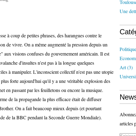
Toulouse
Une dette
Caté
sse à coup de petites phrases, des harangues contre le
çon de vivre. On a même augmenté la pression depuis un
Politiqu
re" aux visions confuses du gouvernement américain. Il est
Econom
 avalanche d'insultes n'est pas à la longue quelques
Art
(3)
ciles à manipuler. L'inconscient collectif n'est pas une utopie
Universi
 plus forte aujourd'hui qu'il y a une véritable explosion des
t en passant par les feuilletons ou encore la musique.
News
rme de la propagande la plus efficace était de diffuser
g Brother. On a fait beaucoup mieux depuis (et pourtant
Abonnez-
ande de la BBC pendant la Seconde Guerre Mondiale).
articles 