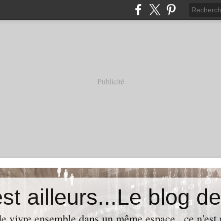
Publicité
t de vivre ensemble dans un même espace...ce n'est p