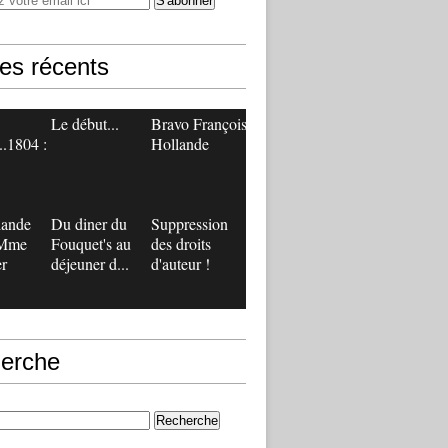
les récents
Le début...
Bravo François
..1804 :
Hollande
lande
Du diner du
Suppression
 Mme
Fouquet's au
des droits
r
déjeuner d...
d'auteur !
erche