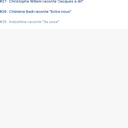
#27 : Christophe Willem raconte "Jacques a dit"
#26 : Chimène Badi raconte "Entre nous"
#25 : Indochine raconte "3e sexe"
#24 : Zaho raconte "C'est chelou"
#23 : Patrick Bruel raconte "Au café des délices"
#22 : Kyo raconte "Le chemin"
#21 : Nolwenn Leroy raconte "Cassé"
#20 : Patrick Hernandez raconte "Born to be alive"
#19 : Lorie raconte "Près de moi"
#18 : Michael Jones raconte "A nos actes manqués" (avec Jean-Jacque
#17 : Khaled raconte "Aïcha"
#16 : Corneille raconte "Parce qu'on vient de loin"
#15 : Indochine raconte "L'aventurier"