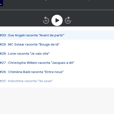
#30 : Eve Angeli raconte "Avant de partir"
#29 : MC Solaar raconte "Bouge de là"
28 : Lorie raconte "Je vais vite"
#27 : Christophe Willem raconte "Jacques a dit"
#26 : Chimène Badi raconte "Entre nous"
#25 : Indochine raconte "3e sexe"
#24 : Zaho raconte "C'est chelou"
#23 : Patrick Bruel raconte "Au café des délices"
#22 : Kyo raconte "Le chemin"