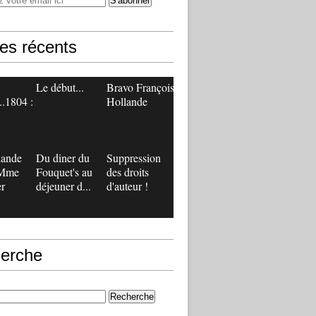
les récents
Le début...
Bravo François
..1804 :
Hollande
lande
Du diner du
Suppression
 Mme
Fouquet's au
des droits
r
déjeuner d...
d'auteur !
erche