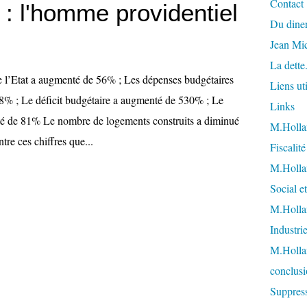
Contact
i : l'homme providentiel
Du diner
Jean Mi
La dette
e l’Etat a augmenté de 56% ; Les dépenses budgétaires
Liens uti
8% ; Le déficit budgétaire a augmenté de 530% ; Le
Links
 de 81% Le nombre de logements construits a diminué
M.Hollan
tre ces chiffres que...
Fiscalit
M.Hollan
Social et
M.Hollan
Industri
M.Holla
conclusi
Suppress