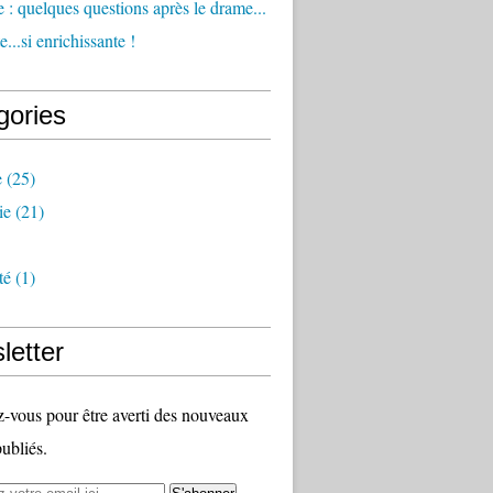
 : quelques questions après le drame...
...si enrichissante !
gories
e
(25)
ie
(21)
té
(1)
letter
vous pour être averti des nouveaux
publiés.