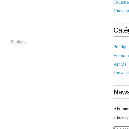
Toulouse
Une dette
Caté
Publicité
Politiqu
Econom
Art
(3)
Universi
News
Abonnez-
articles 