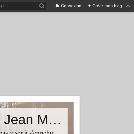
Connexion
+
Créer mon blog
La vérité est ailleurs...Le blog de Jean Michel Béhar
as viser à s'enrichir