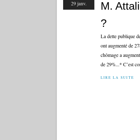
M. Attal
29 janv.
?
La dette publique d
ont augmenté de 27
chômage a augmenté
de 29%...* C’est con
LIRE LA SUITE