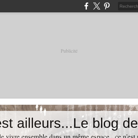
Publicité
t de vivre ensemble dans un même espace...ce n'est p