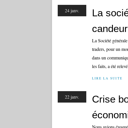
La socié
24 janv.
candeur
La Société générale 
traders, pour un mon
dans un communiqué
les faits, a été relevé
LIRE LA SUITE
Crise bo
22 janv.
économ
Nous avions évoqué 