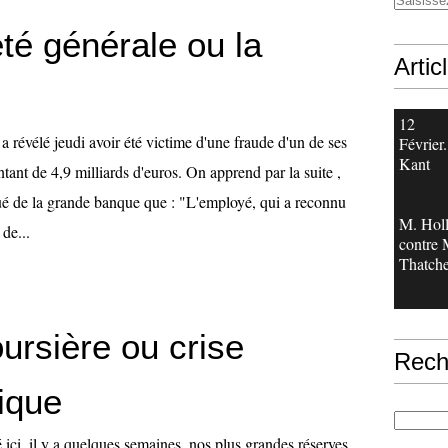
té générale ou la
Artic
12
a révélé jeudi avoir été victime d'une fraude d'un de ses
Février.
Kant
tant de 4,9 milliards d'euros. On apprend par la suite ,
 de la grande banque que : "L'employé, qui a reconnu
M. Hol
 de...
contre
Thatche
ursière ou crise
Rech
ique
ici, il y a quelques semaines, nos plus grandes réserves