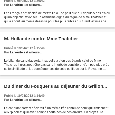
Publié le 06/05/2012 à 20:42
Par
La vérité est ailleurs...
Les Français ont décidé de mettre fin à une politique qui depuis 5 ans n'a eu
qu'un objectif : favoriser un affairisme digne du règne de Mme Thatcher et
qui a abouti au même désastre pour les plus faibles qui furent victimes de
choix comme la destruction...
M. Hollande contre Mme Thatcher
Publié le 19/04/2012 à 15:44
Par
La vérité est ailleurs...
Le bilan du candidat-sortant rappelle à bien des égards celui de Mme
Thatcher. Il n'est peut-être pas sans intérêt de considérer d'un peu plus près
cette similitude et les conséquences de cette politique sur le Royaume-
Uni...pour éviter, peut-être, de...
Du diner du Fouquet's au déjeuner du Grillon...
Publié le 19/04/2012 à 14:49
Par
La vérité est ailleurs...
Le candidat-sortant déclarait à un média très connu de ceux qui s'attachent
aux "pipoles" qu'il avait compris certaines de ces erreurs. On croyait lire