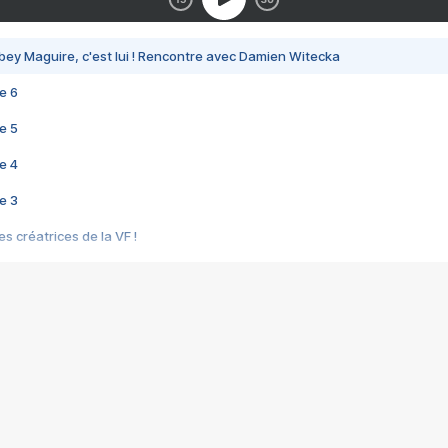
bey Maguire, c'est lui ! Rencontre avec Damien Witecka
e 6
e 5
e 4
e 3
s créatrices de la VF !
e 2
e 1
e Mektoub My Love arrive enfin ! Rencontre avec Shaïn Boumedine et Sal
i : après Toni en famille
elle réalise le bouleversant Dites lui que je l'aime